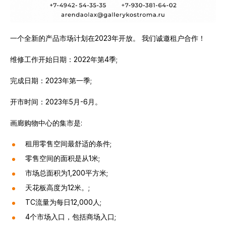
出租房屋
TC画廊的介绍
一个全新的产品市场计划在2023年开放。 我们诚邀租户合作！
购物中心的客流量
维修工作开始日期：2022年第4季;
购物中心周边基础设施建设
完成日期：2023年第一季;
交通便利
开市时间：2023年5月-6月。
科斯特罗马的人口密度
画廊购物中心的集市是:
租用零售空间最舒适的条件;
地址
零售空间的面积是从1米;
科斯特罗马，特卡奇街，7 号楼,
+7 (4942) 46-76-26
市场总面积为1,200平方米;
TC 营业时间
天花板高度为12米。;
GM Admiral 从 9:00 到 22:00
TC流量为每日12,000人;
购物街营业时间为10:00至21:00
4个市场入口，包括商场入口;