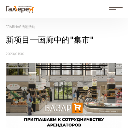
ZH
ГЛАВНАЯ
活動
活动
RU Russian
ZH 中文
新项目—画廊中的"集市"
活動
2023/01/30
商店
購物中心佈局
公司簡介
照片庫
聯絡方式
對於廣告商
文件