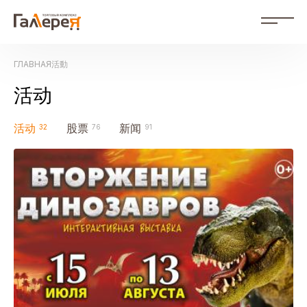
ZH
ГЛАВНАЯ
活動
RU Russian
ZH 中文
活动
活動
活动
股票
新闻
商店
購物中心佈局
公司簡介
照片庫
聯絡方式
對於廣告商
文件