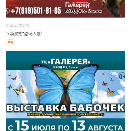
出租房屋
TC画廊的介绍
到 2023/08/13
购物中心的客流量
互动展览"恐龙入侵"
购物中心周边基础设施建设
事件
交通便利
科斯特罗马的人口密度
地址
科斯特罗马，特卡奇街，7 号楼,
+7 (4942) 46-76-26
TC 营业时间
GM Admiral 从 9:00 到 22:00
购物街营业时间为10:00至21:00