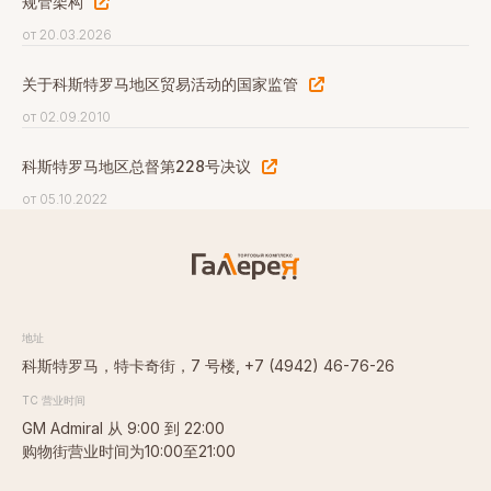
规管架构
出租房屋
от 20.03.2026
TC画廊的介绍
关于科斯特罗马地区贸易活动的国家监管
购物中心的客流量
от 02.09.2010
购物中心周边基础设施建设
科斯特罗马地区总督第228号决议
от 05.10.2022
交通便利
科斯特罗马的人口密度
地址
地址
科斯特罗马，特卡奇街，7 号楼,
+7 (4942) 46-76-26
科斯特罗马，特卡奇街，7 号楼,
+7 (4942) 46-76-26
TC 营业时间
TC 营业时间
GM Admiral 从 9:00 到 22:00
GM Admiral 从 9:00 到 22:00
购物街营业时间为10:00至21:00
购物街营业时间为10:00至21:00