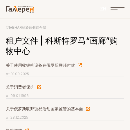
ZH
ГЛАВНАЯ
關於這個綜合體
RU Russian
ZH 中文
租户文件 | 科斯特罗马“画廊”购
活動
物中心
商店
关于使用收银机设备在俄罗斯联邦付款
購物中心佈局
от 01.09.2025
公司簡介
关于消费者保护
照片庫
от 09.01.1996
聯絡方式
关于俄罗斯联邦贸易活动国家监管的基本面
對於廣告商
от 28.12.2025
文件