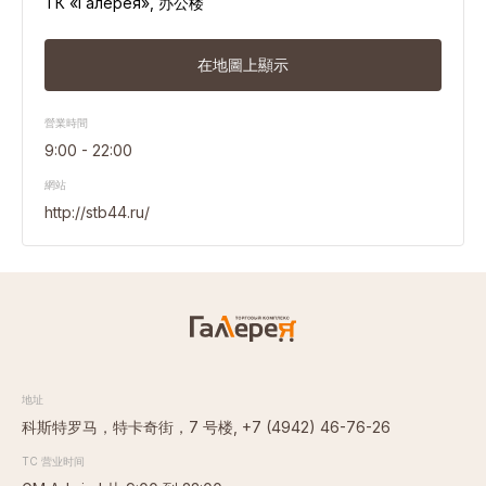
ТК «Галерея», 办公楼
出租房屋
TC画廊的介绍
在地圖上顯示
购物中心的客流量
營業時間
9:00 - 22:00
购物中心周边基础设施建设
網站
交通便利
http://stb44.ru/
科斯特罗马的人口密度
地址
科斯特罗马，特卡奇街，7 号楼,
+7 (4942) 46-76-26
TC 营业时间
地址
GM Admiral 从 9:00 到 22:00
科斯特罗马，特卡奇街，7 号楼,
+7 (4942) 46-76-26
购物街营业时间为10:00至21:00
TC 营业时间