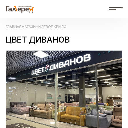
RU
ГЛАВНАЯ
МАГАЗИНЫ
ЛЕВОЕ КРЫЛО
RU Russian
ZH 中文
ЦВЕТ ДИВАНОВ
События
Магазины
Схема ТК
О нас
Фотогалерея
Контакты
Рекламодателям
Документы