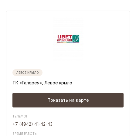
Свободные помещения
Презентация ТК Галерея
Развитие инфраструктуры вокруг ТК
Транспортная доступность
Плотность населения г. Кострома
ЛЕВОЕ КРЫЛО
АДРЕС
ТК «Галерея», Левое крыло
г. Кострома, ул. Ткачей, д. 7,
+7 (4942) 46-76-26
ВРЕМЯ РАБОТЫ ТК
Показать на карте
ГМ Адмирал с 9:00 до 22:00
Торговые аллеи с 10:00 до 21:00
ТЕЛЕФОН
+7 (4942) 41-42-43
ВРЕМЯ РАБОТЫ