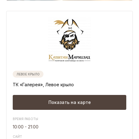
Свободные помещения
Презентация ТК Галерея
Развитие инфраструктуры вокруг ТК
Транспортная доступность
Плотность населения г. Кострома
ЛЕВОЕ КРЫЛО
АДРЕС
ТК «Галерея», Левое крыло
г. Кострома, ул. Ткачей, д. 7,
+7 (4942) 46-76-26
ВРЕМЯ РАБОТЫ ТК
Показать на карте
ГМ Адмирал с 9:00 до 22:00
Торговые аллеи с 10:00 до 21:00
ВРЕМЯ РАБОТЫ
10:00 - 21:00
САЙТ