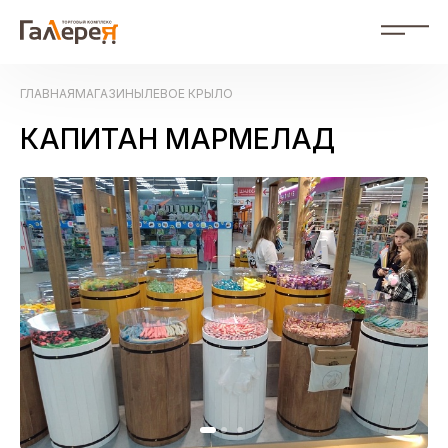
RU
ГЛАВНАЯ
МАГАЗИНЫ
ЛЕВОЕ КРЫЛО
RU Russian
ZH 中文
КАПИТАН МАРМЕЛАД
События
Магазины
Схема ТК
О нас
Фотогалерея
Контакты
Рекламодателям
Документы