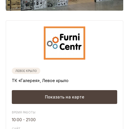
Свободные помещения
Презентация ТК Галерея
Развитие инфраструктуры вокруг ТК
Транспортная доступность
Плотность населения г. Кострома
ЛЕВОЕ КРЫЛО
АДРЕС
г. Кострома, ул. Ткачей, д. 7,
+7 (4942) 46-76-26
ТК «Галерея», Левое крыло
ВРЕМЯ РАБОТЫ ТК
ГМ Адмирал с 9:00 до 22:00
Показать на карте
Торговые аллеи с 10:00 до 21:00
ВРЕМЯ РАБОТЫ
10:00 - 21:00
САЙТ