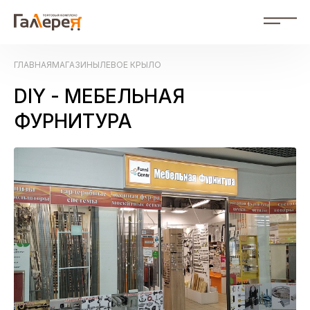
RU
ГЛАВНАЯ
МАГАЗИНЫ
ЛЕВОЕ КРЫЛО
RU Russian
ZH 中文
DIY - МЕБЕЛЬНАЯ
События
ФУРНИТУРА
Магазины
Схема ТК
О нас
Фотогалерея
Контакты
Рекламодателям
Документы