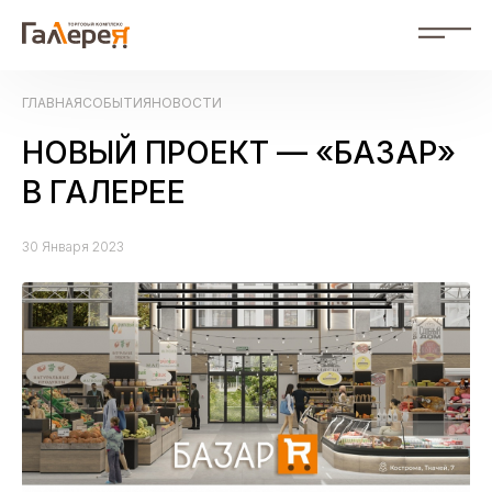
RU
ГЛАВНАЯ
СОБЫТИЯ
НОВОСТИ
RU Russian
ZH 中文
НОВЫЙ ПРОЕКТ — «БАЗАР»
События
В ГАЛЕРЕЕ
Магазины
30 Января 2023
Схема ТК
О нас
Фотогалерея
Контакты
Рекламодателям
Документы