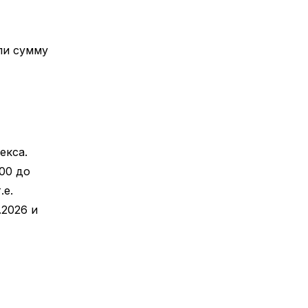
ли сумму
екса.
00 до
.е.
.2026 и