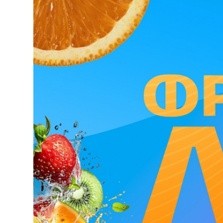
Документы
Свободные помещения
Презентация ТК Галерея
Развитие инфраструктуры вокруг ТК
Транспортная доступность
Плотность населения г. Кострома
АДРЕС
г. Кострома, ул. Ткачей, д. 7,
+7 (4942) 46-76-26
ВРЕМЯ РАБОТЫ ТК
ГМ Адмирал с 9:00 до 22:00
Торговые аллеи с 10:00 до 21:00