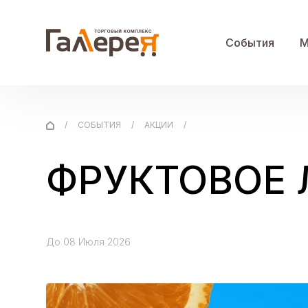
События
М
RU Russian
ZH 中文
/
СОБЫТИЯ
/
АКЦИИ
/
События
Магазины
ФРУКТОВОЕ Л
Схема ТК
О нас
До 08 Июля 2026
Фотогалерея
Контакты
Рекламодателям