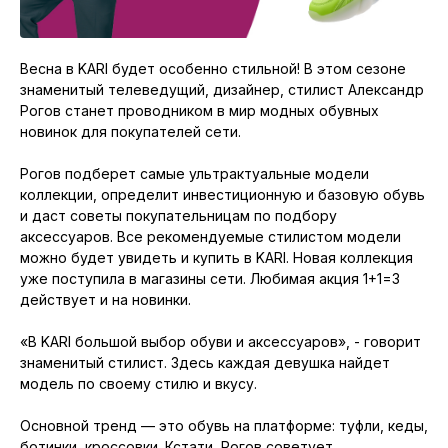
Свободные помещения
Презентация ТК Галерея
Весна в KARI будет особенно стильной! В этом сезоне
знаменитый телеведущий, дизайнер, стилист Александр
Развитие инфраструктуры вокруг ТК
Рогов станет проводником в мир модных обувных
новинок для покупателей сети.
Транспортная доступность
Рогов подберет самые ультрактуальные модели
Плотность населения г. Кострома
коллекции, определит инвестиционную и базовую обувь
и даст советы покупательницам по подбору
аксессуаров. Все рекомендуемые стилистом модели
АДРЕС
можно будет увидеть и купить в KARI. Новая коллекция
г. Кострома, ул. Ткачей, д. 7,
+7 (4942) 46-76-26
уже поступила в магазины сети. Любимая акция 1+1=3
действует и на новинки.
ВРЕМЯ РАБОТЫ ТК
ГМ Адмирал с 9:00 до 22:00
«В KARI большой выбор обуви и аксессуаров», - говорит
Торговые аллеи с 10:00 до 21:00
знаменитый стилист. Здесь каждая девушка найдет
модель по своему стилю и вкусу.
Основной тренд — это обувь на платформе: туфли, кеды,
ботинки, кроссовки. Кстати, Рогов советует