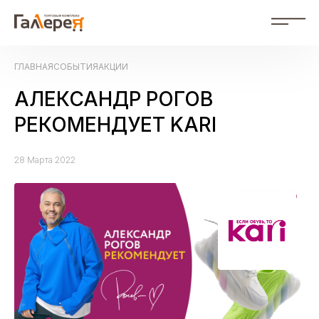
RU
ГЛАВНАЯ
СОБЫТИЯ
АКЦИИ
RU Russian
ZH 中文
АЛЕКСАНДР РОГОВ
События
РЕКОМЕНДУЕТ KARI
Магазины
28 Марта 2022
Схема ТК
О нас
Фотогалерея
Контакты
Рекламодателям
Документы