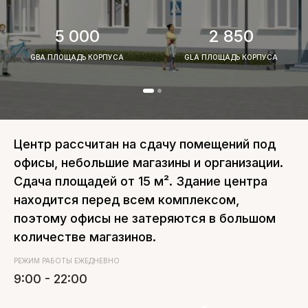
Свободные помещения
5 000
2 850
Презентация ТК Галерея
GBA ПЛОЩАДЬ КОРПУСА
GLA ПЛОЩАДЬ КОРПУСА
Развитие инфраструктуры вокруг ТК
Транспортная доступность
Плотность населения г. Кострома
Центр рассчитан на сдачу помещений под
офисы, небольшие магазины и организации.
АДРЕС
Сдача площадей от 15 м². Здание центра
г. Кострома, ул. Ткачей, д. 7,
+7 (4942) 46-76-26
находится перед всем комплексом,
ВРЕМЯ РАБОТЫ ТК
поэтому офисы не затеряются в большом
ГМ Адмирал с 9:00 до 22:00
количестве магазинов.
Торговые аллеи с 10:00 до 21:00
РЕЖИМ РАБОТЫ ЕЖЕДНЕВНО
9:00 - 22:00