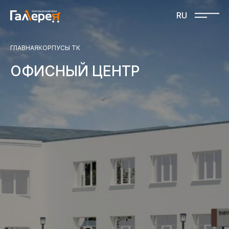
RU
ГЛАВНАЯ
КОРПУСЫ ТК
RU Russian
ZH 中文
ОФИСНЫЙ ЦЕНТР
События
Магазины
Схема ТК
О нас
Фотогалерея
Контакты
Рекламодателям
Документы